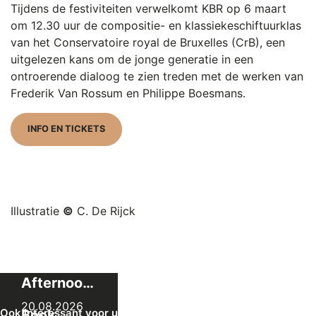
Tijdens de festiviteiten verwelkomt KBR op 6 maart
om 12.30 uur de compositie- en klassiekeschiftuurklas
van het Conservatoire royal de Bruxelles (CrB), een
uitgelezen kans om de jonge generatie in een
ontroerende dialoog te zien treden met de werken van
Frederik Van Rossum en Philippe Boesmans.
INFO EN TICKETS
Illustratie
©
C. De Rijck
Brussels
Dance
Festival:
Afternoon
at the
20.08.2026
Ook interessant voor u
Book