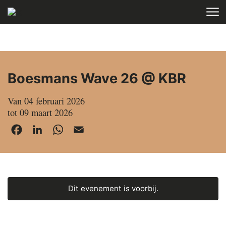
Skip to main content
HOME
AGENDA
Boesmans Wave 26 @ KBR
Van 04 februari 2026
tot 09 maart 2026
Facebook
LinkedIn
WhatsApp
Email
Dit evenement is voorbij.