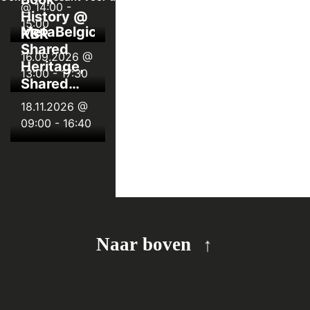
Museum
@ 14:00
-
History @
15:00
MetaBelgica:
KBR
Shared
16.09.2026 @
Heritage,
13:00
-
17:30
Shared
Data
18.11.2026 @
09:00
-
16:40
Naar boven