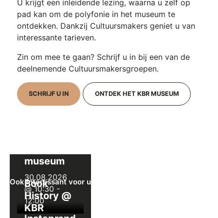
U
krijgt een inleidende lezing, waarna u zelf op
pad kan om de polyfonie in het museum te
ontdekken. Dankzij Cultuursmakers geniet u van
interessante tarieven.
Zin om mee te gaan? Schrijf u in bij een van de
deelnemende Cultuursmakersgroepen.
SCHRIJF U IN
ONTDEK HET KBR MUSEUM
Instaprondleiding
KBR
museum
30.08.2026
Ook interessant voor u
Book
@ 10:30
-
History @
12:00
KBR