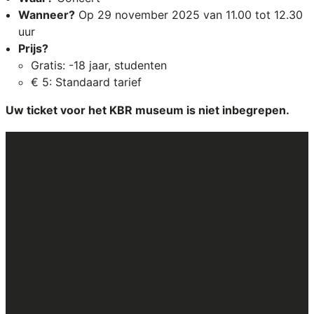
Wanneer?
Op 29 november 2025 van 11.00 tot 12.30
uur
Prijs?
Gratis: -18 jaar, studenten
€ 5: Standaard tarief
Uw ticket voor het
KBR museum is niet inbegrepen.
Ook interessant voor u
:
Instaprondleiding KBR museum
30.08.2026 @ 10:30
-
12:00
:
Book History @ KBR