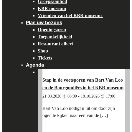
Groepsaanbod
KBR museum
Vrienden van het KBR museum
Plan uw bezoek
Openingsuren
Toegankelijkheid
Restaurant albert
Shop
Tickets
Agenda
Stap in de voetsporen van Bart Van Loo
en de Bourgondiërs in het KBR museum
21.03.2026 @ 08:00
-
18.10.2026 @ 17:00
Bart Van Loo nodigt u uit om door zijn
ogen te kijken naar een van de […]
"STAP
LEES MEER
→