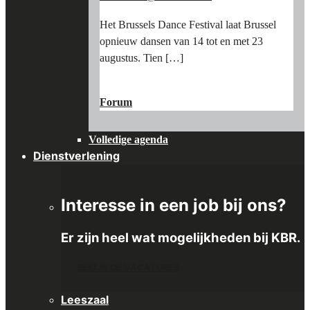
Het Brussels Dance Festival laat Brussel
opnieuw dansen van 14 tot en met 23
augustus. Tien […]
"BRUSSELS
LEES MEER
→
DANCE
Forum
FESTIVAL:
AFTERNOON
Volledige agenda
AT
THE
Dienstverlening
MUSEUM"
Interesse in een job bij ons?
Er zijn heel wat mogelijkheden bij KBR.
BEKIJK DE VACATURES
Leeszaal