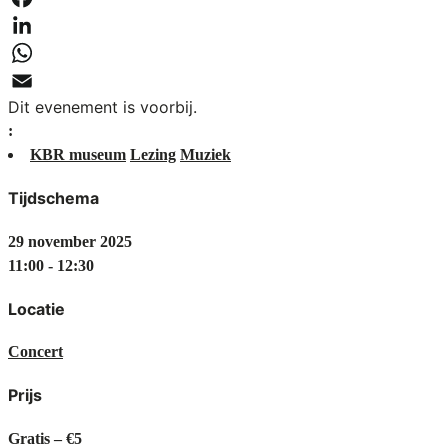
Facebook
LinkedIn
WhatsApp
Dit evenement is voorbij.
Email
:
KBR museum
Lezing
Muziek
Tijdschema
29 november 2025
11:00 - 12:30
Locatie
Concert
Prijs
Gratis – €5