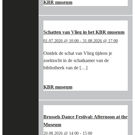
IN
KBR museum
DE
VOETSPOREN
VAN
BART
VAN
Schatten van Vlieg in het KBR museum
LOO
01.07.2026 @ 10:00
-
31.08.2026 @ 17:00
EN
DE
Ontdek de schat van Vlieg tijdens je
BOURGONDIËRS
zoektocht in de schatkamer van de
IN
HET
bibliotheek van de […]
KBR
MUSEUM"
"SCHATTEN
LEES MEER
→
VAN
KBR museum
VLIEG
IN
HET
KBR
MUSEUM"
Brussels Dance Festival: Afternoon at the
Museum
20.08.2026 @ 14:00
-
15:00