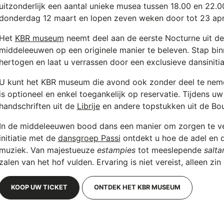
uitzonderlijk een aantal unieke musea tussen 18.00 en 22.
donderdag 12 maart en lopen zeven weken door tot 23 apri
Het
KBR museum
neemt deel aan de eerste Nocturne uit de
middeleeuwen op een originele manier te beleven. Stap bi
hertogen en laat u verrassen door een exclusieve dansinit
U kunt het KBR museum die avond ook zonder deel te neme
is optioneel en enkel toegankelijk op reservatie. Tijdens u
handschriften uit de
Librije
en andere topstukken uit de Bo
In de middeleeuwen bood dans een manier om zorgen te ver
initiatie met de
dansgroep Passi
ontdekt u hoe de adel en d
muziek. Van majestueuze
estampies
tot meeslepende
saltar
zalen van het hof vulden. Ervaring is niet vereist, alleen z
KOOP UW TICKET
ONTDEK HET KBR MUSEUM