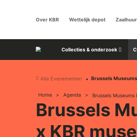
Skip to main content
Over KBR
Wettelijk depot
Zaalhuur
Collecties & onderzoek
C
Brussels Museums
Alle Evenementen
Home
>
Agenda
>
Brussels Museums
Brussels M
x KBR mus