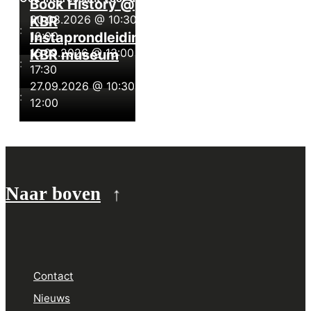
Book History @
30.08.2026 @ 10:30
-
KBR
:
12:00
Instaprondleiding
16.09.2026 @ 13:00
-
KBR museum
:
17:30
27.09.2026 @ 10:30
-
:
12:00
Naar boven
Contact
Nieuws