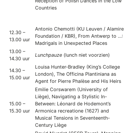
Reception of Polish Dances in the Low
Countries
Antonio Chemotti (KU Leuven / Alamire
12.30 –
Foundation / KBR), From Antwerp to …:
13.00 uur
Madrigals in Unexpected Places
13.00 –
Lunchpauze
(lunch niet voorzien)
14.30 uur
Louisa Hunter-Bradley (King’s College
14.30 –
London), The Officina Plantiniana as
15.00 uur
Agent for Pierre Phalèse and His Heirs
Emilie Corswarem (University of
Liège), Navigating a Stylistic In-
15.00 –
Between: Léonard de Hodemont’s
15.30 uur
Armonica recreatione (1627) and
Musical Tensions in Seventeenth-
Century Liège