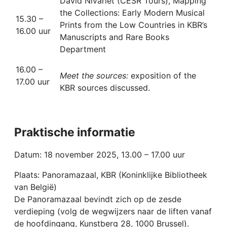
David Nivarlet (CESR Tours), Mapping
the Collections: Early Modern Musical
15.30 –
Prints from the Low Countries in KBR’s
16.00 uur
Manuscripts and Rare Books
Department
16.00 –
Meet the sources:
exposition of the
17.00 uur
KBR sources discussed.
Praktische informatie
Datum: 18 november 2025, 13.00 – 17.00 uur
Plaats: Panoramazaal, KBR (Koninklijke Bibliotheek
van België)
De Panoramazaal bevindt zich op de zesde
verdieping (volg de wegwijzers naar de liften vanaf
de hoofdingang, Kunstberg 28, 1000 Brussel).