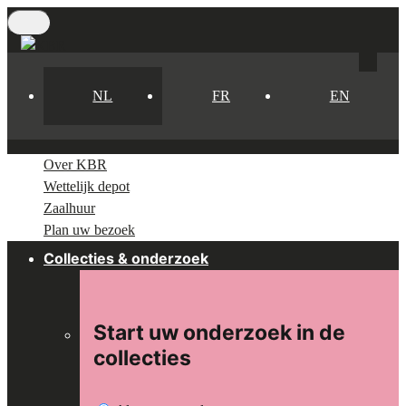
Skip
to
main
content
NL
FR
EN
Over KBR
Wettelijk depot
Zaalhuur
Plan uw bezoek
Collecties & onderzoek
Start uw onderzoek in de
collecties