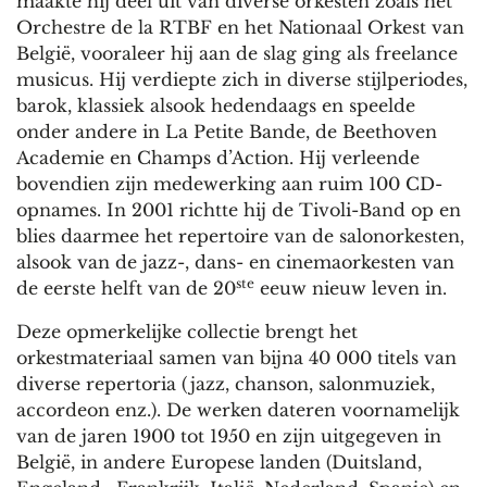
maakte hij deel uit van diverse orkesten zoals het
Orchestre de la RTBF en het Nationaal Orkest van
België, vooraleer hij aan de slag ging als freelance
musicus. Hij verdiepte zich in diverse stijlperiodes,
barok, klassiek alsook hedendaags en speelde
onder andere in La Petite Bande, de Beethoven
Academie en Champs d’Action. Hij verleende
bovendien zijn medewerking aan ruim 100 CD-
opnames. In 2001 richtte hij de Tivoli-Band op en
blies daarmee het repertoire van de salonorkesten,
alsook van de jazz-, dans- en cinemaorkesten van
ste
de eerste helft van de 20
eeuw nieuw leven in.
Deze opmerkelijke collectie brengt het
orkestmateriaal samen van bijna 40 000 titels van
diverse repertoria (jazz, chanson, salonmuziek,
accordeon enz.). De werken dateren voornamelijk
van de jaren 1900 tot 1950 en zijn uitgegeven in
België, in andere Europese landen (Duitsland,