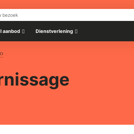
w bezoek
l aanbod
Dienstverlening
PO
ernissage