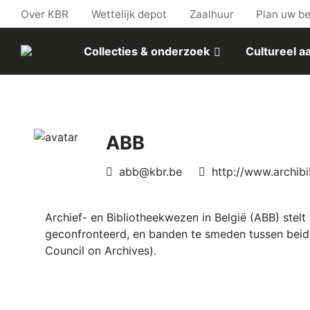
Skip to main content
Over KBR
Wettelijk depot
Zaalhuur
Plan uw b
Collecties & onderzoek
Cultureel 
ABB
E-
Website
abb@kbr.be
http://www.archibi
mail
Archief- en Bibliotheekwezen in België (ABB) stel
geconfronteerd, en banden te smeden tussen beide
Council on Archives).