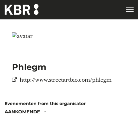
Skip to main content
Phlegm
Website
http://www.streetartbio.com/phlegm
Evenementen from this organisator
AANKOMENDE
Selecteer
een
datum.