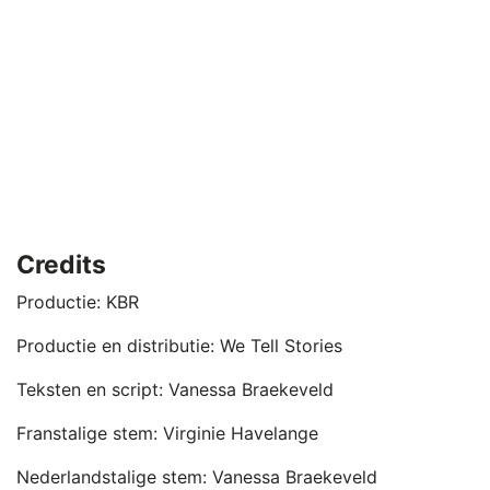
PREVIOUS EPISODE
SHOW EPISODES LIST
NEXT
Show Podcast Information
Credits
Productie: KBR
Productie en distributie: We Tell Stories
Teksten en script: Vanessa Braekeveld
Franstalige stem: Virginie Havelange
Nederlandstalige stem: Vanessa Braekeveld