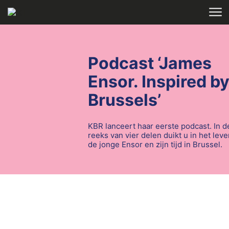
Skip to main content
HOME
Podcast ‘James
Ensor. Inspired b
Brussels’
KBR lanceert haar eerste podcast. In d
reeks van vier delen duikt u in het lev
de jonge Ensor en zijn tijd in Brussel.