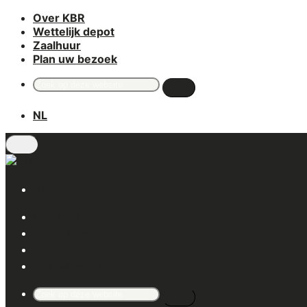
Over KBR
Skip
Wettelijk depot
to
Zaalhuur
main
Plan uw bezoek
content
Search
for:
NL
NL
Over KBR
Wettelijk depot
Zaalhuur
Plan uw bezoek
Search