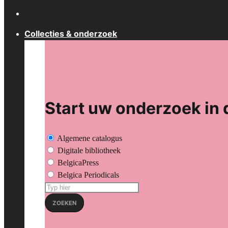
for:
NL
Collecties & onderzoek
Start uw onderzoek in 
Algemene catalogus
Digitale bibliotheek
BelgicaPress
Belgica Periodicals
Zoeken
op:
ZOEKEN