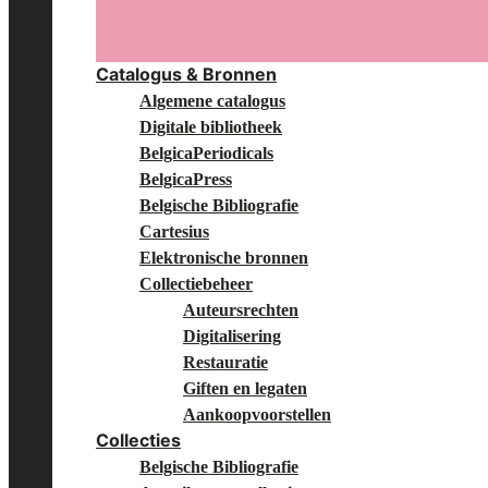
Catalogus & Bronnen
Algemene catalogus
Digitale bibliotheek
BelgicaPeriodicals
BelgicaPress
Belgische Bibliografie
Cartesius
Elektronische bronnen
Collectiebeheer
Auteursrechten
Digitalisering
Restauratie
Giften en legaten
Aankoopvoorstellen
Collecties
Belgische Bibliografie