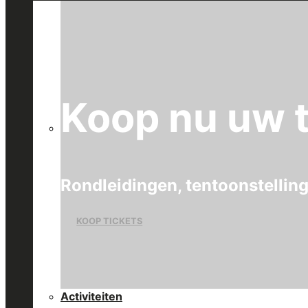
Koop nu uw t
Rondleidingen, tentoonstellin
KOOP TICKETS
Activiteiten