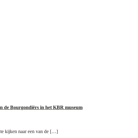
 en de Bourgondiërs in het KBR museum
 te kijken naar een van de […]