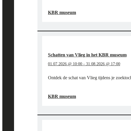
"STAP
LEES MEER
→
IN
KBR museum
DE
VOETSPOREN
VAN
BART
VAN
LOO
EN
Schatten van Vlieg in het KBR museum
DE
BOURGONDIËRS
01.07.2026 @ 10:00
-
31.08.2026 @ 17:00
IN
HET
Ontdek de schat van Vlieg tijdens je zoektoc
KBR
MUSEUM"
"SCHATTEN
LEES MEER
→
VAN
KBR museum
VLIEG
IN
HET
KBR
MUSEUM"