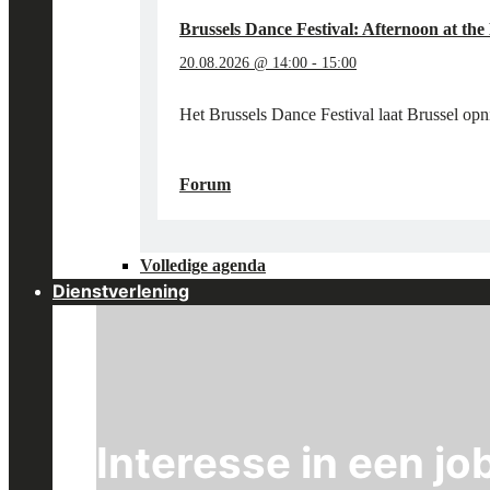
Brussels Dance Festival: Afternoon at t
20.08.2026 @ 14:00
-
15:00
Het Brussels Dance Festival laat Brussel op
"BRUSSELS
LEES MEER
→
DANCE
Forum
FESTIVAL:
AFTERNOON
AT
Volledige agenda
THE
MUSEUM"
Dienstverlening
Interesse in een job