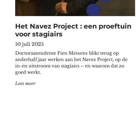
Het Navez Project : een proeftuin
voor stagiairs
10 juli 2025
Doctoraatstudente Fien Messens blikt terug op
anderhalf jaar werken aan het Navez Project, op de
in-en uitstroom van stagiairs – en waarom dat zo
goed werkt.
"Het Navez Project : een proeftuin voor stagiairs"
Lees meer