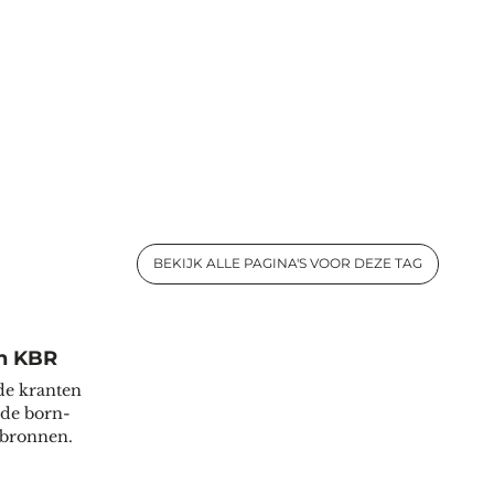
BEKIJK ALLE PAGINA'S VOOR DEZE TAG
in KBR
de kranten
 de born-
e-bronnen.
itale collecties in KBR"