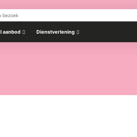
w bezoek
l aanbod
Dienstverlening