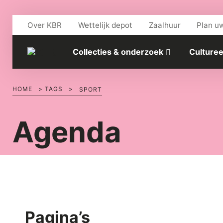
Skip to main content
Over KBR
Wettelijk depot
Zaalhuur
Plan u
Collecties & onderzoek
Culturee
HOME
>
TAGS
>
SPORT
Agenda
Pagina’s