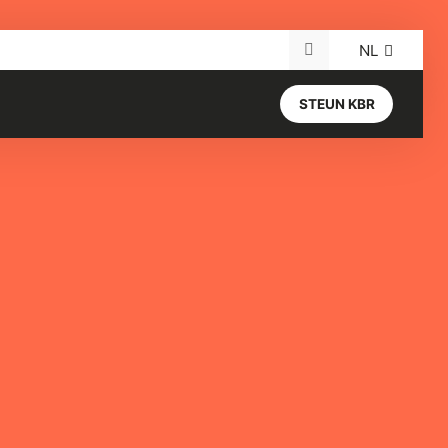
NL
Search for:
STEUN KBR