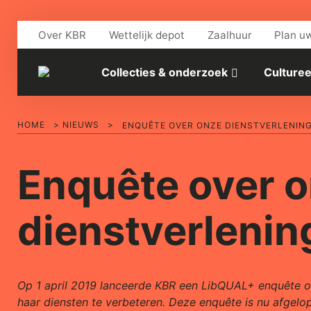
Skip to main content
Over KBR
Wettelijk depot
Zaalhuur
Plan u
Collecties & onderzoek
Culturee
HOME
>
NIEUWS
>
ENQUÊTE OVER ONZE DIENSTVERLENIN
Enquête over 
dienstverlenin
Op 1 april 2019 lanceerde KBR een LibQUAL+ enquête o
haar diensten te verbeteren. Deze enquête is nu afgelo