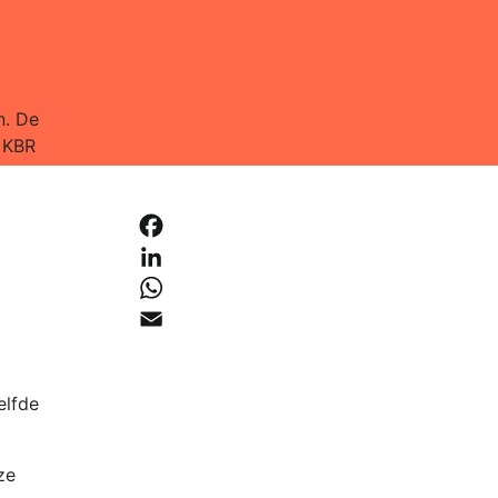
n. De
 KBR
Facebook
LinkedIn
WhatsApp
Email
elfde
ze