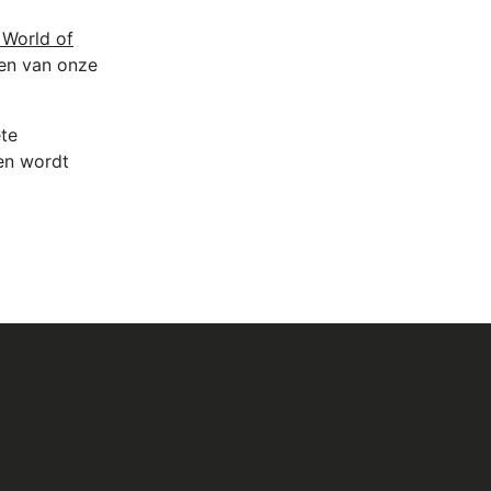
 World of
en van onze
ête
 en wordt