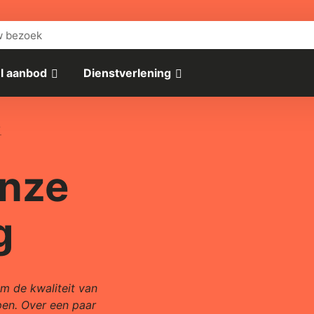
w bezoek
l aanbod
Dienstverlening
G
onze
g
m de kwaliteit van
pen. Over een paar