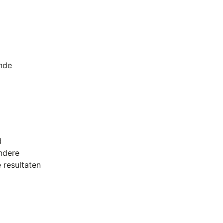
ende
d
ndere
 resultaten