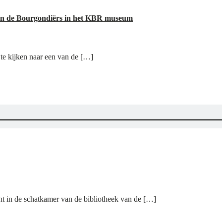
 en de Bourgondiërs in het KBR museum
 te kijken naar een van de […]
ht in de schatkamer van de bibliotheek van de […]