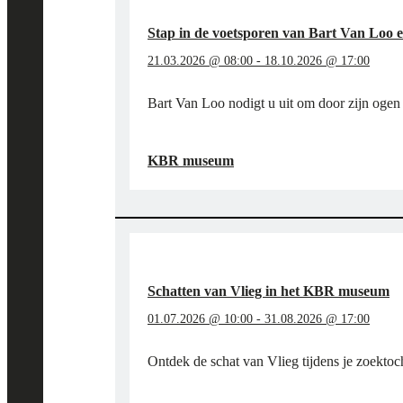
Stap in de voetsporen van Bart Van Loo
21.03.2026 @ 08:00
-
18.10.2026 @ 17:00
Bart Van Loo nodigt u uit om door zijn ogen
"STAP
LEES MEER
→
IN
KBR museum
DE
VOETSPOREN
VAN
BART
VAN
LOO
EN
Schatten van Vlieg in het KBR museum
DE
BOURGONDIËRS
01.07.2026 @ 10:00
-
31.08.2026 @ 17:00
IN
HET
Ontdek de schat van Vlieg tijdens je zoektoc
KBR
MUSEUM"
"SCHATTEN
LEES MEER
→