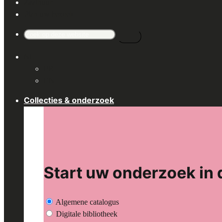
Zaalhuur
Plan uw bezoek
Search
for:
NL
FR
EN
Collecties & onderzoek
Start uw onderzoek in 
Algemene catalogus
Digitale bibliotheek