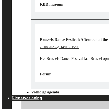
VAN
KBR museum
VLIEG
IN
HET
KBR
MUSEUM"
Brussels Dance Festival: Afternoon at t
20.08.2026 @ 14:00
-
15:00
Het Brussels Dance Festival laat Brussel op
"BRUSSELS
LEES MEER
→
DANCE
Forum
FESTIVAL:
AFTERNOON
AT
Volledige agenda
THE
MUSEUM"
Dienstverlening