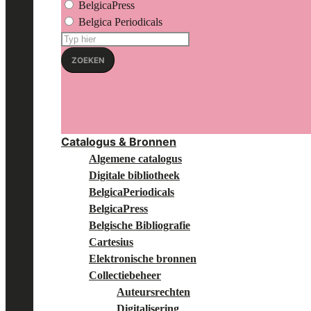
BelgicaPress
Belgica Periodicals
Zoeken
op:
ZOEKEN
Catalogus & Bronnen
Algemene catalogus
Digitale bibliotheek
BelgicaPeriodicals
BelgicaPress
Belgische Bibliografie
Cartesius
Elektronische bronnen
Collectiebeheer
Auteursrechten
Digitalisering