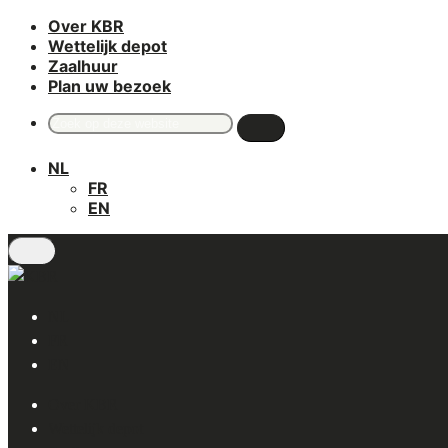
Over KBR
Skip
Wettelijk depot
to
Zaalhuur
main
Plan uw bezoek
content
Search
for:
NL
FR
EN
NL
FR
EN
Over KBR
Wettelijk depot