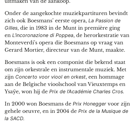
uitmaken van de aankoop.
Onder de aangekochte muziekpartituren bevindt
zich ook Boesmans’ eerste opera,
La Passion de
Gilles
, die in 1983 in de Munt in première ging
en
L’incoronazione di Poppea
, de herorkestratie van
Monteverdi’s opera die Boesmans op vraag van
Gerard Mortier, directeur van de Munt, maakte.
Boesmans is ook een componist die bekend staat
om zijn orkestrale en instrumentale muziek. Met
zijn
Concerto voor viool en orkest
, een hommage
aan de Belgische vioolschool van Vieuxtemps en
Ysaÿe, won hij de
Prix de l’Académie Charles Cros.
In 2000 won Boesmans de
Prix Honegger
voor zijn
gehele oeuvre, en in 2004 de
Prix de la Musique de
la SACD.