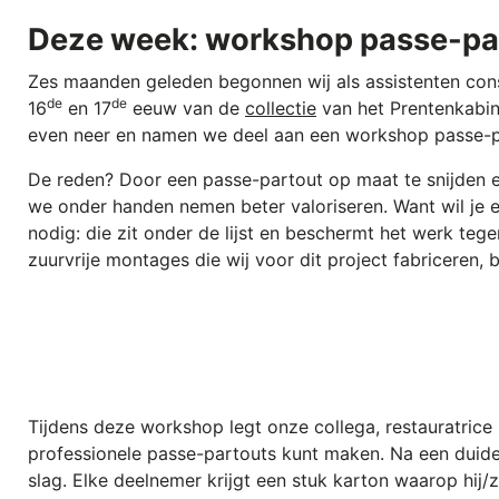
Deze week: workshop passe-par
Zes maanden geleden begonnen wij als assistenten con
de
de
16
en 17
eeuw van de
collectie
van het Prentenkabin
even neer en namen we deel aan een workshop passe-pa
De reden? Door een passe-partout op maat te snijden e
we onder handen nemen beter valoriseren. Want wil je 
nodig: die zit onder de lijst en beschermt het werk teg
zuurvrije montages die wij voor dit project fabriceren,
Tijdens deze workshop legt onze collega, restauratrice E
professionele passe-partouts kunt maken. Na een duidel
slag. Elke deelnemer krijgt een stuk karton waarop hij