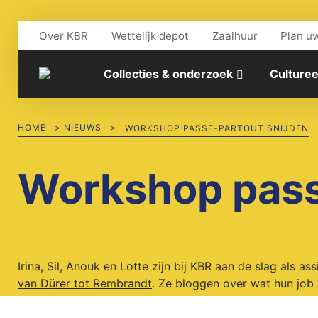
Skip to main content
Over KBR
Wettelijk depot
Zaalhuur
Plan u
Collecties & onderzoek
Culturee
HOME
>
NIEUWS
>
WORKSHOP PASSE-PARTOUT SNIJDEN
Workshop pass
Irina, Sil, Anouk en Lotte zijn bij KBR aan de slag als a
van Dürer tot Rembrandt
. Ze bloggen over wat hun job 