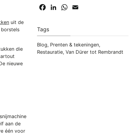
Facebook
LinkedIn
WhatsApp
Email
kken
uit de
Tags
 borstels
Blog
,
Prenten & tekeningen
,
tukken die
Restauratie
,
Van Dürer tot Rembrandt
partout
 De nieuwe
 snijmachine
lf aan de
we één voor