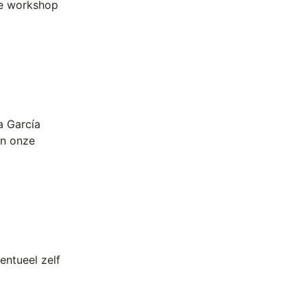
 de workshop
a García
an onze
entueel zelf