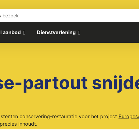
w bezoek
l aanbod
Dienstverlening
e-partout snijd
ssistenten conservering-restauratie voor het project
Europes
precies inhoudt.