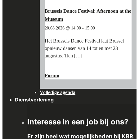
KBR
MUSEUM"
Brussels Dance Festival: Afternoon at the
Museum
20.08.2026 @ 14:00
-
15:00
Het Brussels Dance Festival laat Brussel
opnieuw dansen van 14 tot en met 23
augustus. Tien […]
"BRUSSELS
LEES MEER
→
DANCE
Forum
FESTIVAL:
AFTERNOON
Volledige agenda
AT
THE
Dienstverlening
MUSEUM"
Interesse in een job bij ons?
Er zijn heel wat mogelijkheden bij KBR.