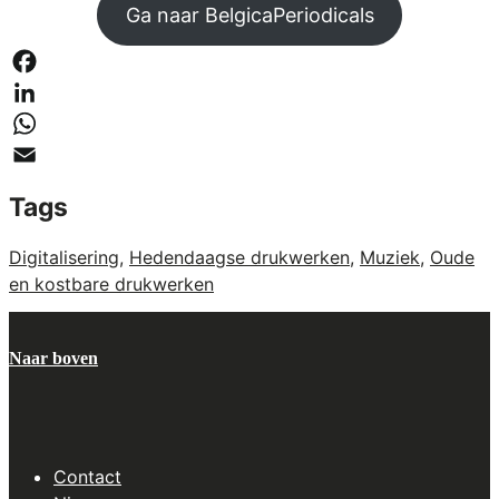
Ga naar BelgicaPeriodicals
Facebook
LinkedIn
WhatsApp
Email
Tags
Digitalisering
,
Hedendaagse drukwerken
,
Muziek
,
Oude
en kostbare drukwerken
Naar boven
Contact