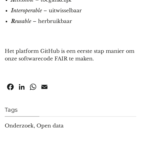
I
nteroperable
– uitwisselbaar
R
eusable
– herbruikbaar
Het platform GitHub is een eerste stap manier om
onze softwarecode FAIR te maken.
Facebook
LinkedIn
WhatsApp
Email
Tags
Onderzoek
,
Open data