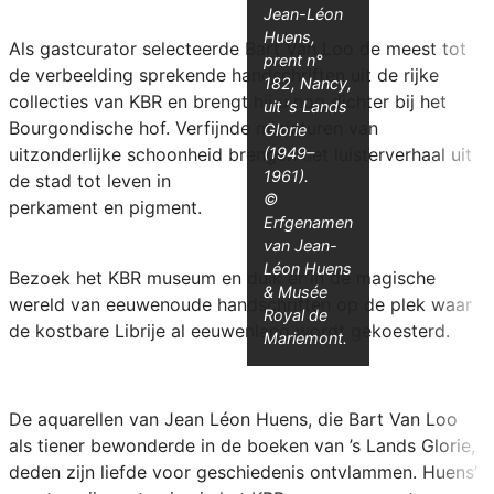
Jean-Léon
Huens,
Als gastcurator selecteerde Bart Van Loo de meest tot
prent n°
de verbeelding sprekende handschriften uit de rijke
182, Nancy,
collecties van KBR en brengt hij u nog dichter bij het
uit ‘s Lands
Bourgondische hof. Verfijnde miniaturen van
Glorie
uitzonderlijke schoonheid brengen het luisterverhaal uit
(1949–
1961).
de stad tot leven in
©
perkament en pigment.
Erfgenamen
van Jean-
Léon Huens
Bezoek het KBR museum en duik er in de magische
& Musée
wereld van eeuwenoude handschriften op de plek waar
Royal de
de kostbare Librije al eeuwenlang wordt gekoesterd.
Mariemont.
De aquarellen van Jean Léon Huens, die Bart Van Loo
als tiener bewonderde in de boeken van ’s Lands Glorie,
deden zijn liefde voor geschiedenis ontvlammen. Huens’