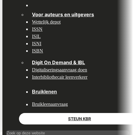
Divider
Voor auteurs en uitgevers
Wettelijk depot
ISSN
ISIL
ISNI
ISBN
Digit On Demand & IBL
Digitaliseringsaanvraag doen
Interbibliothecair leenverkeer
Bruiklenen
Bruikleenaanvraag
STEUN KBR
Search