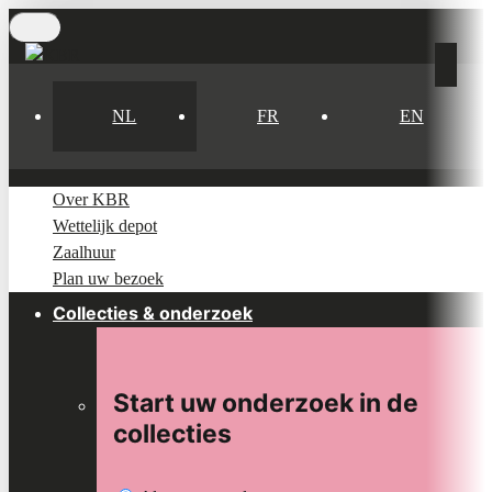
Skip
to
main
content
NL
FR
EN
Over KBR
Wettelijk depot
Zaalhuur
Plan uw bezoek
Collecties & onderzoek
Start uw onderzoek in de
collecties