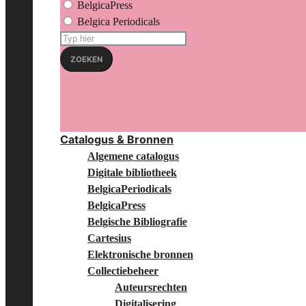
BelgicaPress
Belgica Periodicals
Zoeken
op:
ZOEKEN
Catalogus & Bronnen
Algemene catalogus
Digitale bibliotheek
BelgicaPeriodicals
BelgicaPress
Belgische Bibliografie
Cartesius
Elektronische bronnen
Collectiebeheer
Auteursrechten
Digitalisering