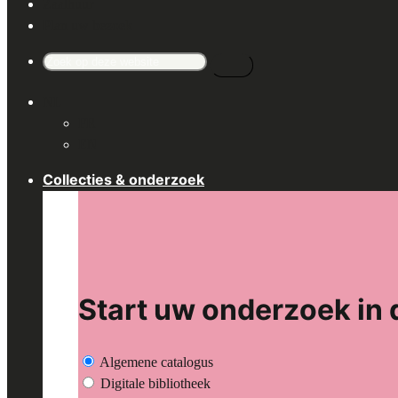
Zaalhuur
Plan uw bezoek
Search
for:
NL
FR
EN
Collecties & onderzoek
Start uw onderzoek in 
Algemene catalogus
Digitale bibliotheek