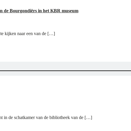
 en de Bourgondiërs in het KBR museum
 te kijken naar een van de […]
ht in de schatkamer van de bibliotheek van de […]