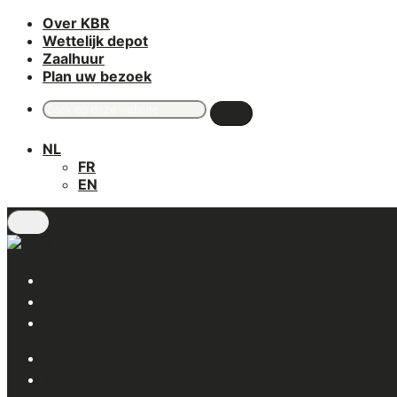
Over KBR
Skip
Wettelijk depot
to
Zaalhuur
main
Plan uw bezoek
content
Search
for:
NL
FR
EN
NL
FR
EN
Over KBR
Wettelijk depot