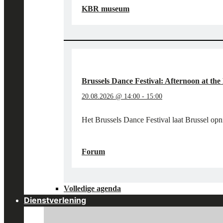
VAN
KBR museum
VLIEG
IN
HET
KBR
MUSEUM"
Brussels Dance Festival: Afternoon at t
20.08.2026 @ 14:00
-
15:00
Het Brussels Dance Festival laat Brussel op
"BRUSSELS
LEES MEER
→
DANCE
Forum
FESTIVAL:
AFTERNOON
AT
Volledige agenda
THE
MUSEUM"
Dienstverlening