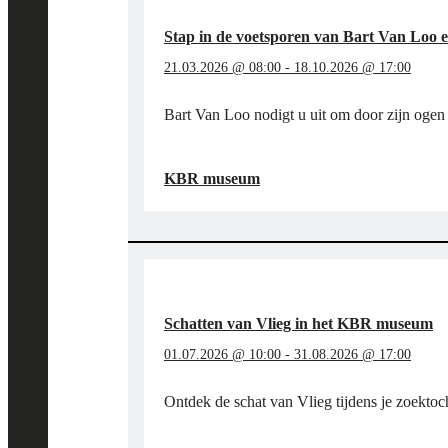
Stap in de voetsporen van Bart Van Loo
21.03.2026 @ 08:00
-
18.10.2026 @ 17:00
Bart Van Loo nodigt u uit om door zijn ogen
"STAP
LEES MEER
→
IN
KBR museum
DE
VOETSPOREN
VAN
BART
VAN
LOO
EN
Schatten van Vlieg in het KBR museum
DE
BOURGONDIËRS
01.07.2026 @ 10:00
-
31.08.2026 @ 17:00
IN
HET
Ontdek de schat van Vlieg tijdens je zoektoc
KBR
MUSEUM"
"SCHATTEN
LEES MEER
→